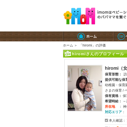
ホーム
＞
「hiromi」の評価
hiromiさんのプロフィール
hiromi
保育形態：
訪
提供可能な保
幼稚園・保育園
さまの保育 /
保有資格：
保
希望時給：
～2
所在地
： 
対応エリア
：
本人確認：