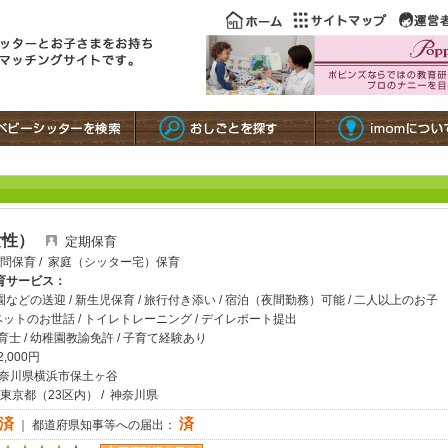
（女性）
定期保育
問保育 / 家庭（シッター宅）保育
育サービス：
などの送迎 / 新生児保育 / 旅行付き添い / 宿泊（夜間勤務）可能 / 二人以上のお子
 ペットのお世話 / トイレトレーニング / デイレポート提出
育士 / 幼稚園教諭免許 / 子育て経験あり
,000円
神奈川県横浜市保土ヶ谷
 東京都（23区内） / 神奈川県
済
済
｜ 都道府県知事等への届出：