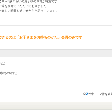
で０～3歳ぐらいのお子様の保育が得意です
ー等をさせていただいておりました。
と楽しい時間を過ごせたらと思っています。
できるのは「お子さまをお持ちのかた」会員のみです
かた）
お持ちのかた）
2
全
件中、1-2件を表