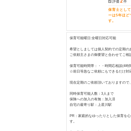
2
評価
件
保育士として
ーは5年ほど
す。
保育可能曜日:全曜日対応可能
希望としましては個人契約での定期の
ご依頼主さまの御要望と合わせてご相
保育可能時間帯：・・時間応相談(4時
☆前日等急なご依頼にもできるだけ対
現在定期のご依頼頂いておりますので
同時保育可能人数：3人まで
保険への加入の有無：加入済
自宅の最寄り駅：上星川駅
PR：家庭的なゆったりとした保育を
す。