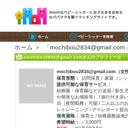
ホーム
＞
「mochibou2834@gmail.c
mochibou2834@gmail.comさんのプロフィール
mochibou2834@gmail.com（
保育形態：
訪問保育 / 家庭（シ
提供可能な保育サービス：
幼稚園・保育園などの送迎 / 新生児
や簡単なお掃除等） / 旅行付き添い 
泊（夜間勤務）可能 / 二人以上のお
レトレーニング / デイレポート提
保有資格：
保育士 / 幼稚園教諭免許
希望時給：
～3,000円