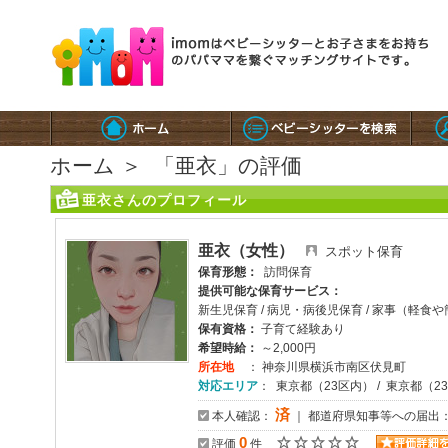
ホーム
＞
「亜衣」の評価
亜衣さんのプロフィール
亜衣（女性）
スポット保育
保育形態：
訪問保育
提供可能な保育サービス：
新生児保育 / 病児・病後児保育 / 家事（軽食
保有資格：
子育て経験あり
希望時給：
～2,000円
所在地
： 神奈川県横浜市南区伏見町
対応エリア
： 東京都（23区内） / 東京都（2
済
本人確認：
｜ 都道府県知事等への届出
0
評価
件