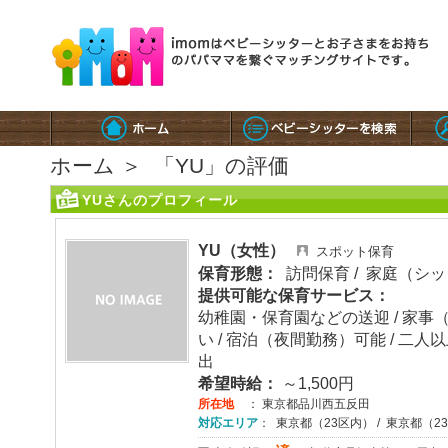
ホーム
＞
「YU」の評価
YUさんのプロフィール
YU（女性）
スポット保育
保育形態：
訪問保育 / 家庭（シ
提供可能な保育サービス：
幼稚園・保育園などの送迎 / 家事
い / 宿泊（夜間勤務）可能 / 二
出
希望時給：
～1,500円
所在地
： 東京都品川西五反田
対応エリア
： 東京都（23区内） / 東京都（2