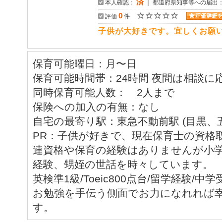
済
本人確認：
｜ 都道府県知事等への届出
0
評価
件
子供が大好きです。宜しくお願
保育可能曜日：月〜日
保育可能時間帯：24時間 夜間は相談に
同時保育可能人数： 2人まで
保険への加入の有無：なし
自宅の最寄り駅：東急不動前駅 (目黒、
PR：子供が好きで、現在保育士の資格
連資格や保育の経験はありませんが小
経験、甥姪の世話を時々しています。
英検準1級/Toeic800点台/留学経験
お勉強を手伝う側面でお力になれれば
す。