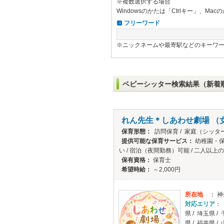
※複数選択する場合
Windowsのかたは「Ctrlキー」、M
フリーワード
※ニックネームや最寄駅などのキーワ
ベビーシッター検索結果（新着
れん先生＊しあわせ劇場 （
保育形態：
訪問保育 / 家庭（シッタ
提供可能な保育サービス：
幼稚園・保
い / 宿泊（夜間勤務）可能 / 二人以上
保有資格：
保育士
希望時給：
～2,000円
所在地
： 
対応エリア
： 
県 / 埼玉県 /
県 / 福井県 /