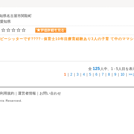
愛知県名古屋市関取町
 愛知県
ビーシッターです????‍♀️保育士10年目療育経験あり3人の子育 て中のママシ
125
全
人中、1 - 5人目を表
1
｜
2
｜
3
｜
4
｜
5
｜
6
｜
7
｜
8
｜
9
｜
10
｜
>>
利用規約
｜
運営者情報
｜
お問い合わせ
hts Reserved.