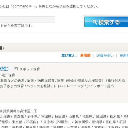
acのかたは「commandキー」を押しながら項目を選択してください。
ードから検索可能です。
順）
並び変え：
新着順
｜
評価が高い
｜
更新
女性）
スポット保育
ー宅）保育
育園などの送迎 / 病児・病後児保育 / 家事（軽食や簡単なお掃除等） / 旅行付き添
のお子さまの保育 / ペットのお世話 / トイレトレーニング / デイレポート提出
神奈川県川崎市高津区二子
北海道 / 青森県 / 岩手県 / 宮城県 / 秋田県 / 山形県 / 福島県 / 茨城県 / 栃木県 / 群
 千葉県 / 東京都（23区内） / 東京都（23区外） / 神奈川県 / 新潟県 / 富山県 / 石川
 山梨県 / 長野県 / 岐阜県 / 静岡県 / 愛知県 / 三重県 / 滋賀県 / 京都府 / 大阪府 / 兵