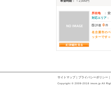
希望時給：
～2,000円
所在地
： 
対応エリア
：
0
評価
件
名古屋市のベ
ッターです☺️
サイトマップ
｜
プライバシーポリシー
｜
Copyright © 2009-2016 imom.jp All Rig