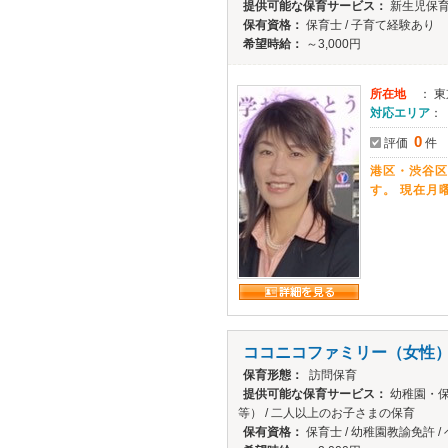
提供可能な保育サービス：
新生児保育
保有資格：
保育士 / 子育て経験あり
希望時給：
～3,000円
所在地
： 
対応エリア
：
0
評価
件
港区・渋谷区
す。 現在月
ココニコファミリー（女性
保育形態：
訪問保育
提供可能な保育サービス：
幼稚園・保
等） / 二人以上のお子さまの保育
保有資格：
保育士 / 幼稚園教諭免許 