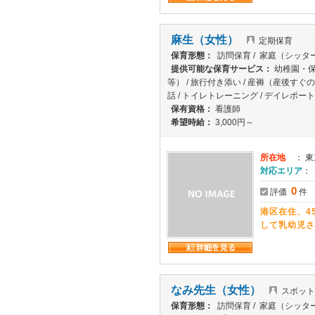
麻生（女性）
定期保育
保育形態：
訪問保育 / 家庭（シッタ
提供可能な保育サービス：
幼稚園・保
等） / 旅行付き添い / 産褥（産後すぐ
話 / トイレトレーニング / デイレポー
保有資格：
看護師
希望時給：
3,000円～
所在地
： 
対応エリア
：
0
評価
件
港区在住、4
して乳幼児さ
なみ先生（女性）
スポット
保育形態：
訪問保育 / 家庭（シッタ