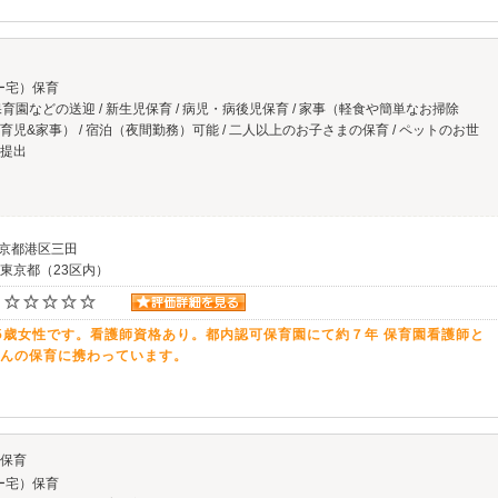
ー宅）保育
育園などの送迎 / 新生児保育 / 病児・病後児保育 / 家事（軽食や簡単なお掃除
の育児&家事） / 宿泊（夜間勤務）可能 / 二人以上のお子さまの保育 / ペットのお世
ト提出
東京都港区三田
 東京都（23区内）
5歳女性です。看護師資格あり。都内認可保育園にて約７年 保育園看護師と
んの保育に携わっています。
保育
ー宅）保育