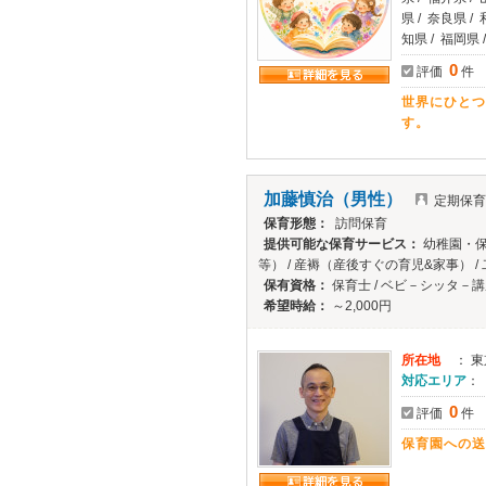
県 / 奈良県 /
知県 / 福岡県 
0
評価
件
世界にひとつ
す。
加藤慎治（男性）
定期保育
保育形態：
訪問保育
提供可能な保育サービス：
幼稚園・保
等） / 産褥（産後すぐの育児&家事） 
保有資格：
保育士 / ベビ－シッタ－講
希望時給：
～2,000円
所在地
： 
対応エリア
：
0
評価
件
保育園への送