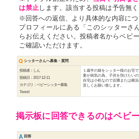
は禁止
します。該当する投稿は予告無く
※回答への返信、より具体的な内容に
プロフィールにある「このシッターさ
らお伝えください。投稿者名からベビ
ご確認いただけます。
シッターさんへ募集・質問
投稿者：しん
１歳半の娘をシッター様のお宅で
妻が病気の為、子供を預けたいの
投稿日：2017-12-11
自宅は小机なので近隣または横浜
カテゴリ：ベビーシッター募集
宜しくお願い致します。
Tweet
掲示板に回答できるのはベビ
回答