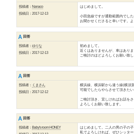
投稿者：
Nanaco
はじめまして。
投稿日：2017-12-13
小田急線ですが通勤範囲内でした
お聞かせくださると幸いです。よ
回答
投稿者：
ゆりな
初めまして。
近くはありませんが、車はありま
投稿日：2017-12-13
ご検討のほどよろしくお願い致し
回答
投稿者：
くまさん
横浜線、横浜駅から違う線(横須賀
可能でしたらやらさせて頂きたい
投稿日：2017-12-12
ご検討頂き、宜しければお話をさ
よろしくお願い致します。
回答
投稿者：
Baby's room HONEY
はじめまして。二人の男の子の子
私でよろしければ、ぜひシッター